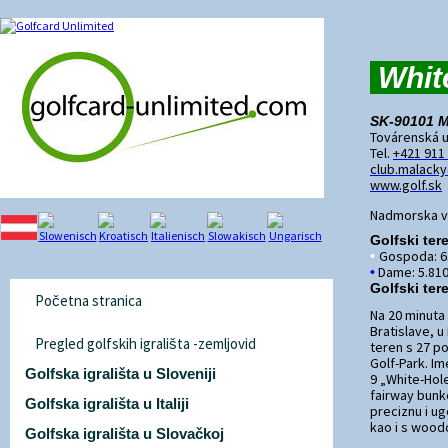
White
SK-90101 M
Továrenská u
Tel.
+421 911
club.malacky
www.golf.sk
Nadmorska vi
Golfski ter
Gospoda: 6.
•
Dame: 5.810
•
Golfski ter
Početna stranica
Na 20 minuta
Bratislave, u
Pregled golfskih igrališta -zemljovid
teren s 27 po
Golf-Park. Im
Golfska igrališta u Sloveniji
9 „White-Hole
fairway bun
Golfska igrališta u Italiji
preciznu i ug
kao i s wood
Golfska igrališta u Slovačkoj