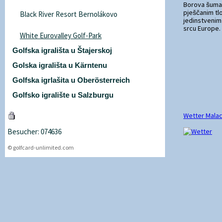
Borova šuma 
pješčanim tl
Black River Resort Bernolákovo
jedinstvenim
srcu Europe.
White Eurovalley Golf-Park
Golfska igrališta u Štajerskoj
Golska igrališta u Kärntenu
Golfska igrlašita u Oberösterreich
Golfsko igralište u Salzburgu
Wetter Mala
Besucher: 074636
© golfcard-unlimited.com