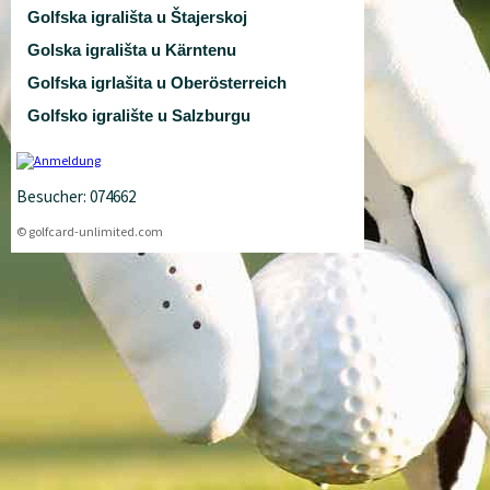
Golfska igrališta u Štajerskoj
Golska igrališta u Kärntenu
Golfska igrlašita u Oberösterreich
Golfsko igralište u Salzburgu
Besucher: 074662
© golfcard-unlimited.com