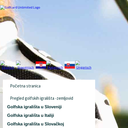
Početna stranica
Pregled golfskih igrališta -zemljovid
Golfska igrališta u Sloveniji
Golfska igrališta u Italiji
Golfska igrališta u Slovačkoj