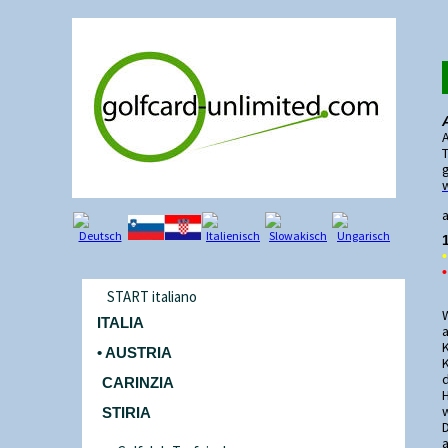
T
a
•
•
START italiano
ITALIA
• AUSTRIA
CARINZIA
STIRIA
a