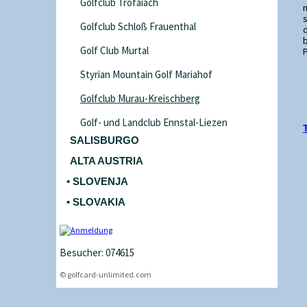
Golfclub Trofaiach
s
Golfclub Schloß Frauenthal
Golf Club Murtal
P
Styrian Mountain Golf Mariahof
Golfclub Murau-Kreischberg
Golf- und Landclub Ennstal-Liezen
SALISBURGO
ALTA AUSTRIA
• SLOVENJA
• SLOVAKIA
Besucher: 074615
© golfcard-unlimited.com