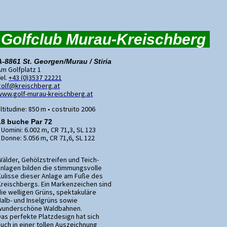
Golfclub Murau-Kreischberg
A-8861 St. Georgen/Murau / Stiria
Am Golfplatz 1
el.
+43 (0)3537 22221
golf@kreischberg.at
www.golf-murau-kreischberg.at
ltitudine: 850 m • costruito 2006
18 buche Par 72
Uomini: 6.002 m, CR 71,3, SL 123
Donne: 5.056 m, CR 71,6, SL 122
Wälder, Gehölzstreifen und Teich-
anlagen bilden die stimmungsvolle
Kulisse dieser Anlage am Fuße des
Kreischbergs. Ein Markenzeichen sind
die welligen Grüns, spektakuläre
Halb- und Inselgrüns sowie
wunderschöne Waldbahnen.
Das perfekte Platzdesign hat sich
uch in einer tollen Auszeichnung