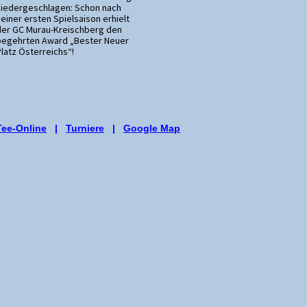
niedergeschlagen: Schon nach
einer ersten Spielsaison erhielt
der GC Murau-Kreischberg den
begehrten Award „Bester Neuer
latz Österreichs“!
Tee-Online
|
Turniere
|
Google Map