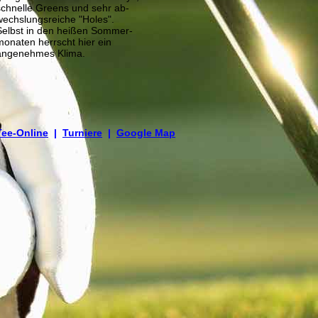
schnelle Greens und sehr ab-
wechslungsreiche "Holes".
Selbst in den heißen Sommer-
monaten herrscht hier ein
angenehmes Klima.
Tee-Online
|
Turniere
|
Google Map