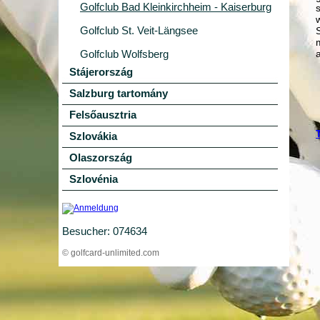
Golfclub Bad Kleinkirchheim - Kaiserburg
Golfclub St. Veit-Längsee
Golfclub Wolfsberg
Stájerország
Salzburg tartomány
Felsőausztria
Szlovákia
Olaszország
Szlovénia
Besucher: 074634
© golfcard-unlimited.com