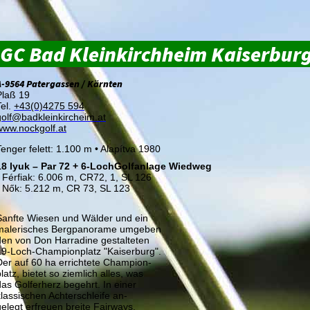
GC Bad Kleinkirchheim Kaiserbur
A-9564 Patergassen / Kärnten
Plaß 19
Tel.
+43(0)4275 594
golf@badkleinkircheim.at
www.nockgolf.at
Tenger felett: 1.100 m • Alapítva 1980
18
lyuk
– Par 72
+ 6-LochGolfanlage Wiedweg
•
Férfiak: 6.006 m, CR72, 1, SL 126
•
Nők: 5.212 m, CR 73, SL 123
Sanfte Wiesen und Wälder und ein
malerisches Bergpanorame umgeben
den von Don Harradine gestalteten
19-Loch-Championplatz "Kaiserburg".
Der auf 60 ha errichtete Champion-
latz, bietet so ziemlich alles, was
das Golferherz begehrt. In einer
klassischen Achterschleife an-
gelegt erfreuen breite Fairways,