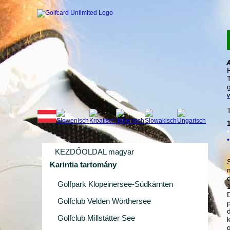
KEZDŐOLDAL magyar
Karintia tartomány
Golfpark Klopeinersee-Südkärnten
Golfclub Velden Wörthersee
p
Golfclub Millstätter See