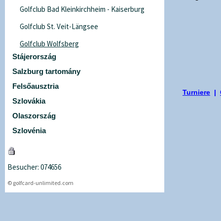
Golfclub Bad Kleinkirchheim - Kaiserburg
Golfclub St. Veit-Längsee
Golfclub Wolfsberg
Stájerország
Salzburg tartomány
Felsőausztria
Turniere
|
Szlovákia
Olaszország
Szlovénia
Besucher: 074656
© golfcard-unlimited.com