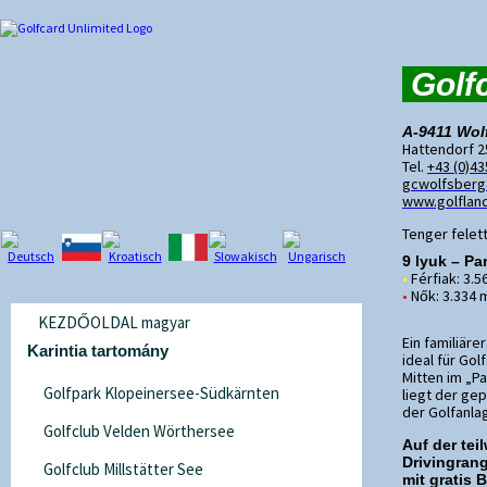
Golf
A-9411 Wolf
Hattendorf 2
Tel.
+43 (0)4
gcwolfsberg
www.golfland
Tenger felett
9
lyuk
– Par
•
Férfiak: 3.5
•
Nők: 3.334 m
KEZDŐOLDAL magyar
Ein familiäre
Karintia tartomány
ideal für Gol
Mitten im „P
Golfpark Klopeinersee-Südkärnten
liegt der ge
der Golfanla
Golfclub Velden Wörthersee
Auf der te
Drivingran
Golfclub Millstätter See
mit gratis B