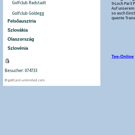
Golfclub Radstadt
9-Loch Par3 P
Auf unserem
Golfclub Goldegg
so auch Eins
quente Traine
Felsőausztria
Szlovákia
Olaszország
Szlovénia
Tee-Online
Besucher: 074733
© golfcard-unlimited.com