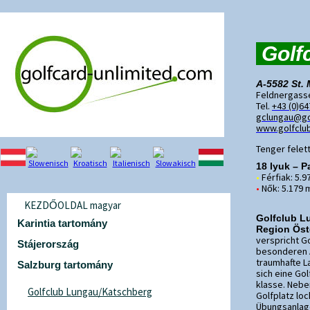
Golf
A-5582 St. 
Feldnergass
Tel.
+43 (0)6
gclungau@gol
www.golfclu
Tenger felett
18
lyuk
– P
•
Férfiak: 5.9
•
Nők: 5.179 m
KEZDŐOLDAL magyar
Golfclub L
Karintia tartomány
Region Öst
verspricht G
Stájerország
besonderen A
traumhafte L
Salzburg tartomány
sich eine Gol
klasse. Nebe
Golfclub Lungau/Katschberg
Golfplatz lo
Übungsanlag